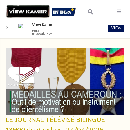
View Kamer
VIEW
✕
FREE
In Google Play
LE JOURNAL TÉLÉVISÉ BILINGUE
13H00 du Vendredi 24/04/2026 –