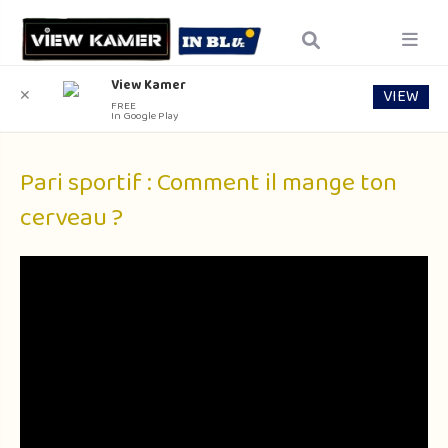
View Kamer
VIEW
✕
FREE
In Google Play
Pari sportif : Comment il mange ton
cerveau ?