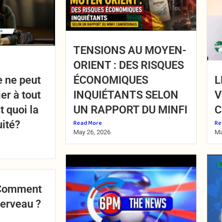
TENSIONS AU MOYEN-
ORIENT : DES RISQUES
 ne peut
ÉCONOMIQUES
L
er à tout
INQUIÉTANTS SELON
V
 quoi la
UN RAPPORT DU MINFI
C
uité?
Read More
Re
May 26, 2026
Ma
: Comment
cerveau ?