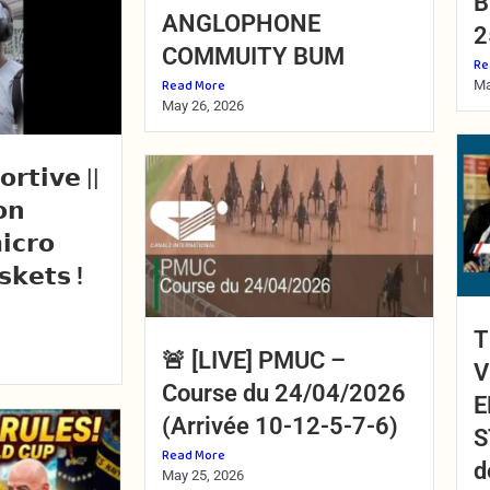
B
ANGLOPHONE
2
COMMUITY BUM
Re
Read More
Ma
May 26, 2026
𝗿𝘁𝗶𝘃𝗲 ||
𝗼𝗻
𝗶𝗰𝗿𝗼
𝘀𝗸𝗲𝘁𝘀 !
T
🚨 [LIVE] PMUC –
V
Course du 24/04/2026
E
(Arrivée 10-12-5-7-6)
S
Read More
d
May 25, 2026