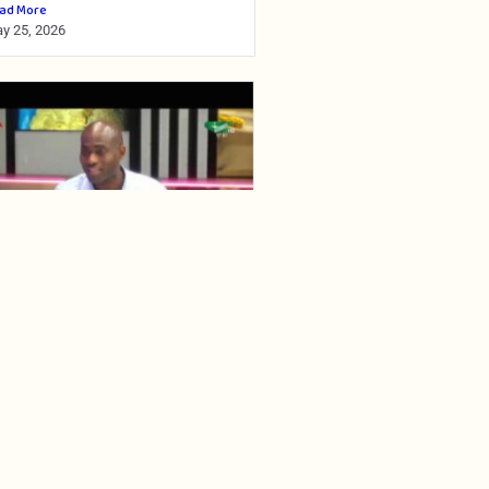
ad More
y 25, 2026
🔁 #𝗥𝗲𝗽𝗹𝗮𝘆 |
𝗵𝗶𝗹𝗶𝗽𝗽𝗲 𝗦𝗶𝗺𝗼 🗣️ : «
𝗻 𝗔𝗳𝗿𝗶𝗾𝘂𝗲,
𝗲𝗿𝘁𝗮𝗶𝗻𝘀 𝗽𝗮𝗿𝗲𝗻𝘁𝘀
𝗼𝗻𝘁 𝗱𝗲𝘀 𝗲𝗻𝗳𝗮𝗻𝘁𝘀