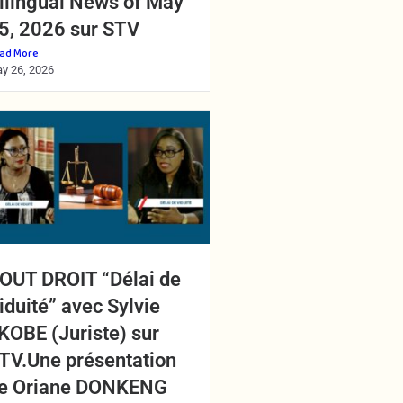
ilingual News of May
5, 2026 sur STV
ad More
y 26, 2026
OUT DROIT “Délai de
iduité” avec Sylvie
KOBE (Juriste) sur
TV.Une présentation
e Oriane DONKENG