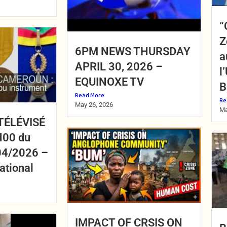
“
Z
6PM NEWS THURSDAY
a
APRIL 30, 2026 –
l
EQUINOXE TV
B
Read More
Re
May 26, 2026
Ma
TÉLÉVISÉ
H00 du
04/2026 –
ational
IMPACT OF CRSIS ON