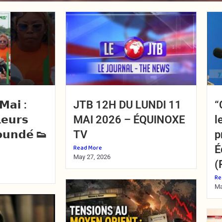
𝗠𝗮𝗶 :
JTB 12H DU LUNDI 11
“
𝗹𝗲𝘂𝗿𝘀
MAI 2026 – ÉQUINOXE
l
𝗼𝘂𝗻𝗱𝗲́ 👟
TV
p
Read More
É
May 27, 2026
(
Re
Ma