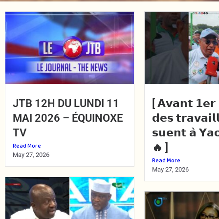
JTB 12H DU LUNDI 11
[ 𝗔𝘃𝗮𝗻𝘁 𝟭𝗲𝗿 
MAI 2026 – ÉQUINOXE
𝗱𝗲𝘀 𝘁𝗿𝗮𝘃𝗮𝗶𝗹
TV
𝘀𝘂𝗲𝗻𝘁 𝗮̀ 𝗬𝗮
Read More
🔥 ]
May 27, 2026
Read More
May 27, 2026