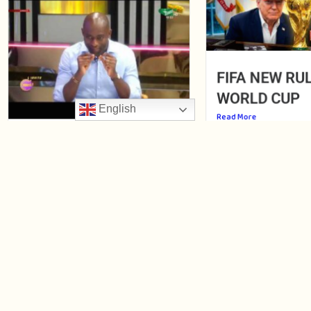
FIFA NEW RU
WORLD CUP
English
Read More
May 25, 2026
🔁#𝗥𝗲𝗽𝗹𝗮𝘆 |
𝗣𝗵𝗶𝗹𝗶𝗽𝗽𝗲 𝗦𝗶𝗺𝗼🗣️:«
𝗖𝗲 𝗻’𝗲𝘀𝘁 𝗽𝗮𝘀 𝗱𝗮𝗻𝘀
𝗹𝗮 𝘃𝗶𝗻𝗴𝘁𝗮𝗶𝗻𝗲 𝗾𝘂’𝗼𝗻
𝗱𝗲𝘃𝗶𝗲𝗻𝘁 𝗿𝗶𝗰𝗵𝗲, 𝗰’𝗲𝘀𝘁
𝗮̀ 𝟰𝟱-𝟱𝟬𝗮𝗻𝘀.»
Read More
May 25, 2026
10 12 LE ZEN