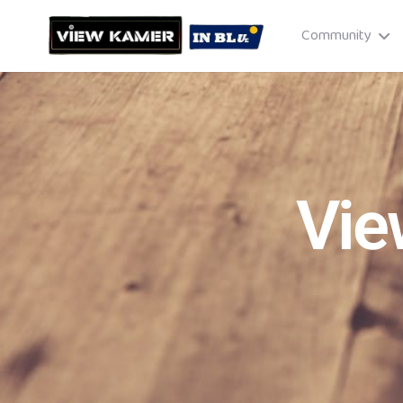
Community
Vie
Drag & drop or click to select
JPEG, PNG, GIF · Max 8 MB each
Cancel
Publish St