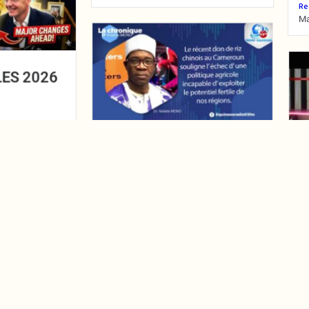
Re
Ma
LES 2026
CHRONIQUE ARISTIDE
MONO DU JEUDI 30
AVRIL 2026 –
EQUINOXE TV
[ 
Read More
𝗣
May 25, 2026
𝗘
𝗰
ITH
𝗳
NZINGA, la reine qui a