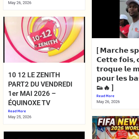
May 26, 2026
[ 𝗠𝗮𝗿𝗰𝗵𝗲 𝘀𝗽
𝗖𝗲𝘁𝘁𝗲 𝗳𝗼𝗶𝘀, 
𝘁𝗿𝗼𝗾𝘂𝗲 𝗹𝗲 𝗺
10 12 LE ZENITH
𝗽𝗼𝘂𝗿 𝗹𝗲𝘀 𝗯𝗮
PART2 DU VENDREDI
👟🔥 ]
1er MAI 2026 –
Read More
ÉQUINOXE TV
May 26, 2026
Read More
May 25, 2026