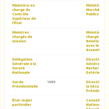
Ministère en
Ministère d
charge du
Marchés
Contrôle
Publics
Supérieur de
l’État
Ministres
Ministère
chargés de
chargé des
mission
Relations
avec les
Assemblées
Délégation
Direction
Générale à la
Générale à l
Sureté
Recherche
Nationale
Extérieure
Garde
1985
Direction de
Présidentielle
la Sécurité
Présidentiel
État-major
Conseil
particulier
National de