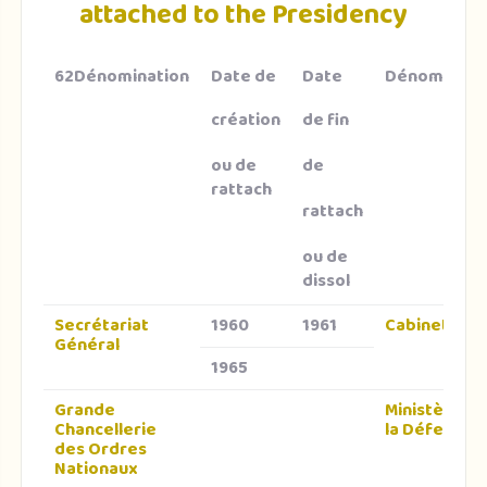
attached to the Presidency
62Dénomination
Date de
Date
Dénominati
création
de fin
ou de
de
rattach
rattach
ou de
dissol
Secrétariat
1960
1961
Cabinet civil
Général
1965
Grande
Ministère de
Chancellerie
la Défense
des Ordres
Nationaux