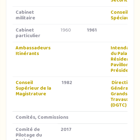
Sécurité
Cabinet
Conseillers
militaire
Spéciaux
Cabinet
1960
1961
particulier
Ambassadeurs
Intendance
Itinérants
du Palais, de
Résidences 
Pavillons
Présidentiel
Conseil
1982
Direction
Supérieur de la
Générale de
Magistrature
Grands
Travaux
(DGTC)
Comités, Commissions
Comité de
2017
Pilotage du