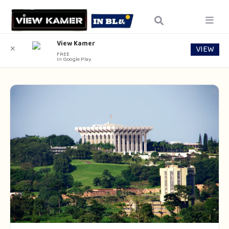
View Kamer
VIEW
✕
FREE
In Google Play