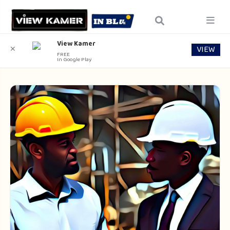
View Kamer
VIEW
✕
FREE
In Google Play