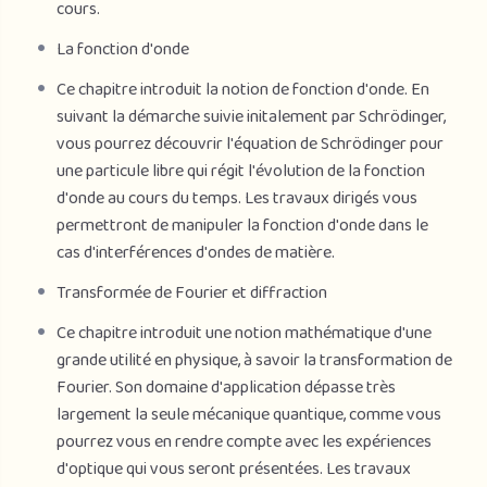
cours.
1. Dualité onde-corpuscule
La fonction d'onde
2. La fonction d’onde
Ce chapitre introduit la notion de fonction d'onde. En
3. Transformée de Fourier
suivant la démarche suivie initalement par Schrödinger,
4. De l’impulsion à l’hamiltonien
vous pourrez découvrir l'équation de Schrödinger pour
5. La particule quantique confinée
une particule libre qui régit l'évolution de la fonction
6. Mesures quantiques individuelles
d'onde au cours du temps. Les travaux dirigés vous
7. Puis de potentiel à une dimension 8. Effet Tunnel
permettront de manipuler la fonction d'onde dans le
cas d'interférences d'ondes de matière.
Transformée de Fourier et diffraction
Ce chapitre introduit une notion mathématique d'une
grande utilité en physique, à savoir la transformation de
Fourier. Son domaine d'application dépasse très
largement la seule mécanique quantique, comme vous
pourrez vous en rendre compte avec les expériences
d'optique qui vous seront présentées. Les travaux