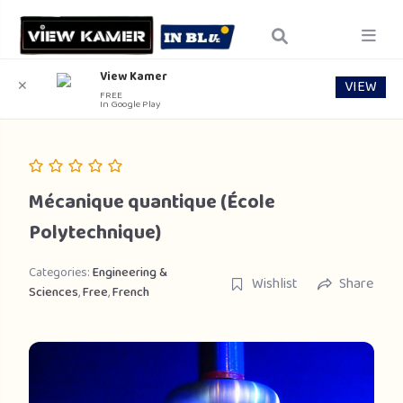
View Kamer
VIEW
✕
FREE
In Google Play
Mécanique quantique (École
Polytechnique)
Categories:
Engineering &
Wishlist
Share
Sciences
,
Free
,
French