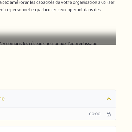
aitez améliorer les capacités de votre organisation à utiliser
votre personnel, en particulier ceux opérant dans des
IA, y compris les réseaux neuronaux, l’apprentissage
science des données
A à des problèmes dans votre propre organisation
matique et de science des données
r une stratégie IA dans votre entreprise
iétales autour de l’IA
nieurs peuvent également le suivre pour découvrir les aspects
re
00:00