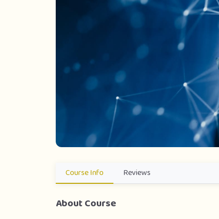
Course Info
Reviews
About Course