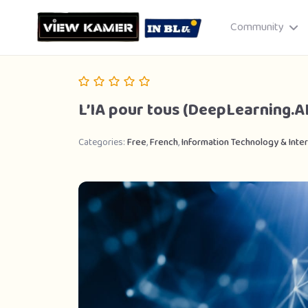
Community
L’IA pour tous (DeepLearning.AI
Categories:
Free
,
French
,
Information Technology & Inte
Drag & drop or click to select
JPEG, PNG, GIF · Max 8 MB each
Cancel
Publish St