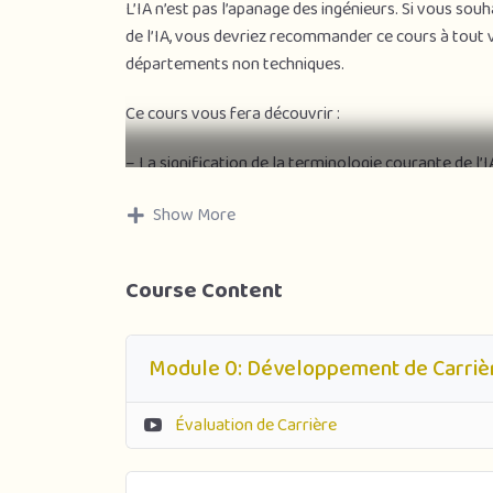
L’IA n’est pas l’apanage des ingénieurs. Si vous souh
de l’IA, vous devriez recommander ce cours à tout 
départements non techniques.
Ce cours vous fera découvrir :
– La signification de la terminologie courante de l’
automatique, l’apprentissage en profondeur et la 
Show More
– Ce que l’IA peut réellement faire (et ses limites)
– Comment identifier les occasions d’appliquer l’I
– Comment créer des projets d’apprentissage auto
Course Content
– Comment travailler avec une équipe IA et élabore
– Comment parcourir les discussions éthiques et soc
Bien que ce cours soit très peu technique, les ingé
Module 0: Développement de Carriè
commerciaux de l’IA.
Évaluation de Carrière