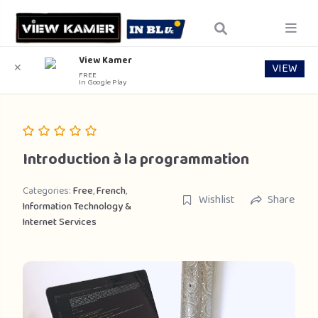
View Kamer
VIEW
✕
FREE
In Google Play
Introduction à la programmation
Categories:
Free
,
French
,
Wishlist
Share
Information Technology &
Internet Services