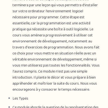
adapter à elles.
terminera par une leçon qui vous permettra d’installer
sur votre ordinateur l’environnement logiciel
Cette initiation à la programmation vous permettra de
nécessaire pour programmer. Cette étape est
mieux appréhender et contrôler l’environnement
essentielle, car la programmation est une activité
numérique dans lequel vous serez immergé que ce soit
pratique qui nécessite une boîte à outil logicielle. Le
pour vos activités personnelles et surtout,
cours vous amènera progressivement à utiliser cet
professionnelles.
environnement de développement, notamment au
travers d'exercices de programmation. Nous avons fait
ce choix pour vous mettre en situation réelle avec un
véritable environnement de développement, même si
vous n’en utiliserez pas toutes les fonctionnalités. Vous
l'aurez compris. Ce module n'est pas une simple
introduction. Il plante le décor et vous prépare à bien
appréhender et maîtriser la suite du cours. Nous vous
encourageons à y consacrer le temps nécessaire.
Les Types
Ce module aborde la question de la représentation des