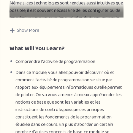
Même si ces technologies sont rendues aussi intuitives que
possible, il est souvent nécessaire de les configurer ou de
les adapter pour pouvoir les exploiter de façon optimale.
Show More
Des compétences de base de la pensée informatique et de
la programmation vous permettront de franchir ces
étapes de façon appropriée.
What Will You Learn?
L’initiation à la programmation permet concrètement de
Comprendre l'activité de programmation
s’ouvrir à la pensée informatique et à la mettre en
Dans ce module, vous allez pouvoir découvrir où et
pratique.
comment l’activité de programmation se situe par
rapport aux équipements informatiques qu’elle permet
Vous pouvez conduire une voiture sans avoir de
de piloter. On va vous amener à mieux appréhender les
connaissances mécaniques, mais des compétences de base
notions de base que sont les variables et les
vous permettront d’améliorer son usage.
instructions de contrôle, puisque ces principes
L’objectif de cours est de vous permettre d’améliorer
constituent les fondements de la programmation
votre approche des technologies numériques de façon à
étudiée dans ce cours. En plus d'aborder un certain
les adapter à vos besoins plutôt que de les subir et de vous
nombre d'autres concepts de base, ce module se