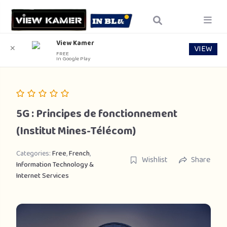
View Kamer
VIEW
✕
FREE
In Google Play
5G : Principes de fonctionnement
(Institut Mines-Télécom)
Categories:
Free
,
French
,
Wishlist
Share
Information Technology &
Internet Services