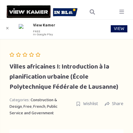
View Kamer
VIEW
✕
FREE
In Google Play
Villes africaines I: Introduction à la
planification urbaine (École
Polytechnique Fédérale de Lausanne)
Categories:
Construction &
Wishlist
Share
Design
,
Free
,
French
,
Public
Service and Government