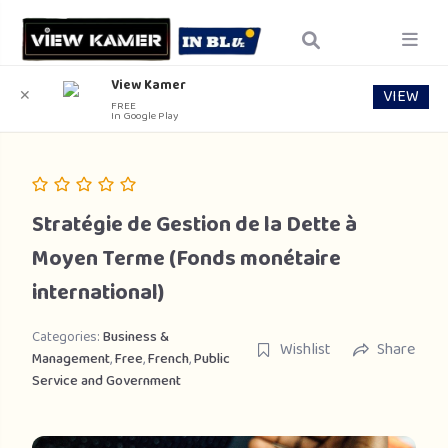
View Kamer
VIEW
✕
FREE
In Google Play
Stratégie de Gestion de la Dette à
Moyen Terme (Fonds monétaire
international)
Categories:
Business &
Wishlist
Share
Management
,
Free
,
French
,
Public
Service and Government