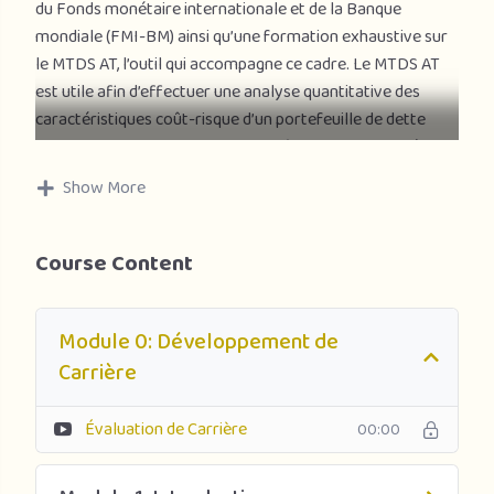
du Fonds monétaire internationale et de la Banque
mondiale (FMI-BM) ainsi qu’une formation exhaustive sur
le MTDS AT, l’outil qui accompagne ce cadre. Le MTDS AT
est utile afin d’effectuer une analyse quantitative des
caractéristiques coût-risque d’un portefeuille de dette
existant ainsi que les arbitrages coût-risque de stratégies
de financement alternatives. Les participants apprendront
Show More
à élaborer des stratégies de financement en tenant
compte du portefeuille de dette existant, de l’évolution
des principaux indicateurs macroéconomiques et de
Course Content
marché, des sources potentielles de financement, et de
leurs liens avec le cadre macroéconomique à moyen
Module 0: Développement de
terme plus général, y compris avec la viabilité de la dette.
Carrière
Ce cours a été créé conjointement par le département des
marchés monétaires et de capitaux (MCM) du FMI et son
Évaluation de Carrière
00:00
Institut pour le développement des capacités, en
collaboration avec la Banque mondiale, et par le