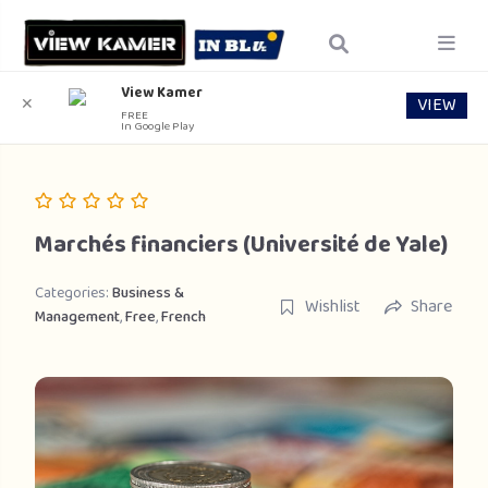
View Kamer
VIEW
✕
FREE
In Google Play
Marchés financiers (Université de Yale)
Categories:
Business &
Wishlist
Share
Management
,
Free
,
French