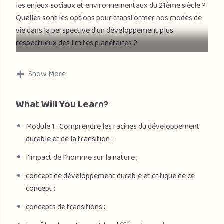
les enjeux sociaux et environnementaux du 21ème siècle ?
Quelles sont les options pour transformer nos modes de
vie dans la perspective d’un développement plus
respectueux des limites planétaires ?
Dans ce cours, nous abordons ces questions selon une
Show More
approche scientifique et universitaire. En faisant intervenir
des expert.es de différents domaines (le droit, la
What Will You Learn?
philosophie, l’ingénierie, le management, l’agronomie,
l’économie, la médecine…), ce MOOC vous invite à
Module 1 : Comprendre les racines du développement
développer des connaissances approfondies sur les enjeux
durable et de la transition :
du développement durable et de la transition, à
comprendre les éléments en tension qui suscitent le débat
l'impact de l'homme sur la nature ;
et à développer le recul critique nécessaire pour mettre
concept de développement durable et critique de ce
ces points de tension en perspective.
concept ;
L’approche interdisciplinaire retenue dans ce cours nous
concepts de transitions ;
semble indispensable pour s’approprier les enjeux du