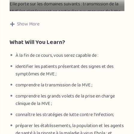
Elle porte sur les domaines suivants : transmission de la
MVE (en s’intéressant en particulier aux mesures de lutte
contre l’infection) ; diagnostic de la maladie ; et prise en
Show More
charge des cas, avec une présentation générale des
centres de traitement d’Ebola (CTE) et des informations
What Will You Learn?
sur les traitements expérimentaux.
Ces modules présentent des stratégies complètes sur la
À la fin de ce cours, vous serez capable de :
sécurité des patients et des agents de soins et la
identifier les patients présentant des signes et des
préparation à la riposte. La formation pourra être utile
symptômes de MVE ;
aux cliniciens de tout secteur du système de santé,
notamment ceux qui travaillent dans des postes de santé,
comprendre la transmission de la MVE ;
prodiguent des soins de santé primaires ou sont employés
comprendre les grands volets de la prise en charge
par des hôpitaux nationaux ou de district. Une attention
clinique de la MVE ;
particulière est accordée aux soins dispensés dans les CTE.
connaître les stratégies de lutte contre l’infection;
préparer les établissements, la population et les agents
de santé à la riposte à la maladie à virus Ebola ; et