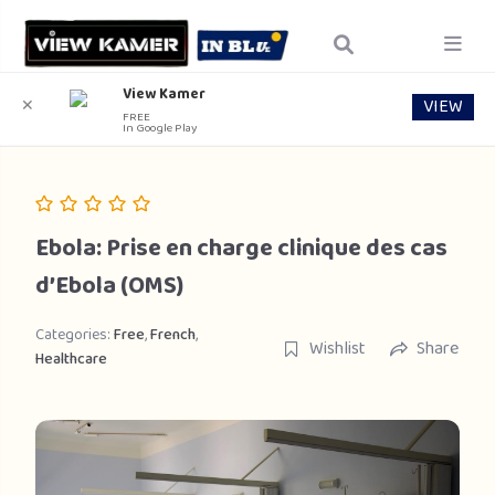
View Kamer
VIEW
✕
FREE
In Google Play
Ebola: Prise en charge clinique des cas
d’Ebola (OMS)
Categories:
Free
,
French
,
Wishlist
Share
Healthcare