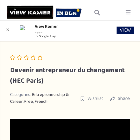
View Kamer
VIEW
✕
FREE
In Google Play
Devenir entrepreneur du changement
(HEC Paris)
Categories:
Entrepreneurship &
Wishlist
Share
Career
,
Free
,
French