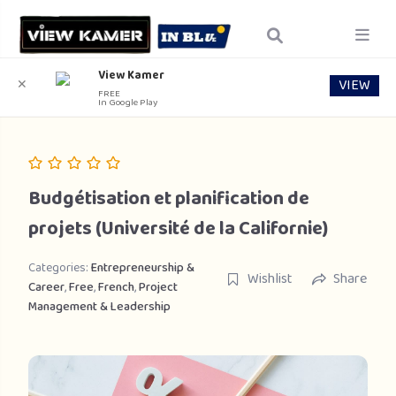
View Kamer
VIEW
✕
FREE
In Google Play
Budgétisation et planification de
projets (Université de la Californie)
Categories:
Entrepreneurship &
Wishlist
Share
Career
,
Free
,
French
,
Project
Management & Leadership