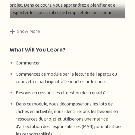
projet. Dans ce cours, vous apprendrez à planifier et à
respecter les contraintes de temps et de coûts pour
assurer le succès de vos projets.
Show More
À la fin de ce cours, vous serez en mesure de :
1. Identifier les besoins en ressources du projet
What Will You Learn?
2. Décomposer les lots de tâches en activités
3. Définir ce qui est nécessaire pour estimer la durée des
Commencer
activités
4. Définir des jalons et créer un planning des jalons
Commencez ce module par la lecture de l'aperçu du
5. Déterminer le chemin critique et calculer la marge
cours et en participant à l'enquête sur le cours.
6. Décrire le but de l’utilisation des décalages avec retard
Besoins en ressources et gestion de la qualité
ou avec avance dans un planning projet
7. Estimer les quantités et les coûts des ressources
Dans ce module, nous décomposerons les lots de
nécessaires pour réaliser les activités du projet
tâches en activités, nous identifierons les besoins en
8. Sélectionner l’une des trois techniques courantes
ressources du projet et utiliserons une matrice
d’estimation des coûts pour déterminer le budget d’un
d'affectation des responsabilités (MAR) pour attribuer
projet
les responsabilités.