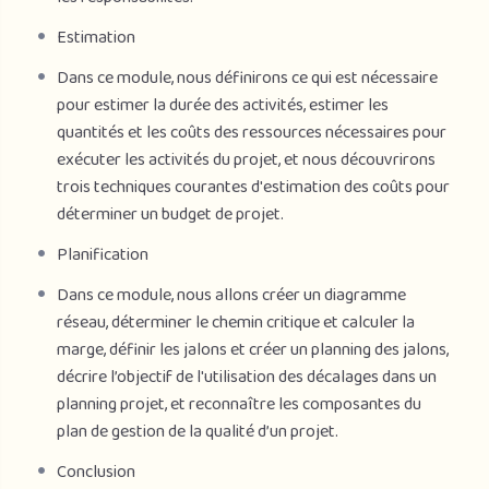
9. Utiliser une matrice d’affectation des responsabilités
Estimation
pour attribuer les responsabilités 10. Reconnaître les
composantes d’un plan de gestion de la qualité d’un projet
Dans ce module, nous définirons ce qui est nécessaire
pour estimer la durée des activités, estimer les
quantités et les coûts des ressources nécessaires pour
exécuter les activités du projet, et nous découvrirons
trois techniques courantes d'estimation des coûts pour
déterminer un budget de projet.
Planification
Dans ce module, nous allons créer un diagramme
réseau, déterminer le chemin critique et calculer la
marge, définir les jalons et créer un planning des jalons,
décrire l’objectif de l'utilisation des décalages dans un
planning projet, et reconnaître les composantes du
plan de gestion de la qualité d’un projet.
Conclusion